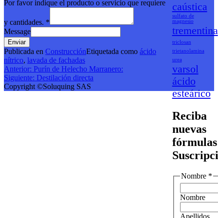
Por favor indique el producto o servicio que requiere
caústica
sulfato de
y cantidades.
*
magnesio
trementina
Message
Enviar
triclosan
Publicada en
Construcción
Etiquetada como
ácido
trietanolamina
nítrico
,
lavada de fachadas
urea
varsol
Navegación
Anterior:
Purín de Helecho Marranero:
Siguiente:
Destilación directa
ácido
de
Copyright ©Soluquing SAS
esteárico
entradas
Reciba
nuevas
fórmulas
Suscripc
Nombre
*
Nombre
Apellidos