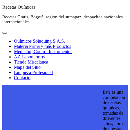
Saltar
Recetas Químicas
al
Recetas Gratis, Bogotá, región del sumapaz, despachos nacionales
contenido
internacionales
Químicos Soluquing S.A.S.
Materia Prima y más Productos
Medición, Control Instrumentos
AZ Laboratorios
Tienda Miscelanea
Mapa del Sitio
Limpieza Profesional
Contacto
Esta es una
compilación
de recetas
químicas,
tomadas de
diferentes
sitios, libros,
de nuestra