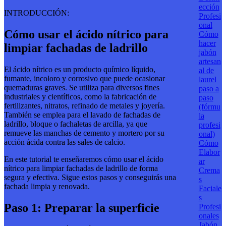
ección
INTRODUCCIÓN:
Profesi
onal
Cómo usar el ácido nítrico para
Cómo
hacer
limpiar fachadas de ladrillo
jabón
artesan
El ácido nítrico es un producto químico líquido,
al de
fumante, incoloro y corrosivo que puede ocasionar
laurel
quemaduras graves. Se utiliza para diversos fines
paso a
industriales y científicos, como la fabricación de
paso
fertilizantes, nitratos, refinado de metales y joyería.
(fórmu
También se emplea para el lavado de fachadas de
la
ladrillo, bloque o fachaletas de arcilla, ya que
profesi
remueve las manchas de cemento y mortero por su
onal)
acción ácida contra las sales de calcio.
Cómo
Elabor
En este tutorial te enseñaremos cómo usar el ácido
ar
nítrico para limpiar fachadas de ladrillo de forma
Crema
segura y efectiva. Sigue estos pasos y conseguirás una
s
fachada limpia y renovada.
Faciale
s
Paso 1: Preparar la superficie
Profesi
onales
Jabón