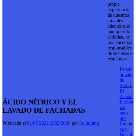
propia
experiencia,
de nuestros
amables
clientes que
han querido
cederlas, no
nos hacemos
responsables
de sus usos o
resultados.
Percar
bonato
de
Sodio:
El
Aliado
ÁCIDO NÍTRICO Y EL
Ecológ
ico
LAVADO DE FACHADAS
para
una
Publicada el
01/07/2021
19/02/2026
por
Soluquing
Limpie
za y
Desinf