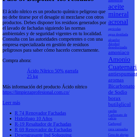
almendras
aceite
El ácido nítrico es un producto químico peligroso que
mineral
no debe tirarse por el desagüe ni mezclarse con otros
acronal
productos. Debes disponer los residuos generados por
el lavado de fachadas siguiendo las normas
agricolas
ambientales y de seguridad vigentes en tu localidad.
agua destilada
Consulta con las autoridades competentes o con una
alcanfor
empresa especializada en gestión de residuos
Alcohol
desodorizado
peligrosos para saber cómo hacerlo correctamente.
amoniaco
Amonio
Compra ahora:
Cuaternar
Ácido Nítrico 50% garrafa
antiespuman
25 kg
aromas
Bicarbonato
Más información del producto Ácido nítrico
de Sodio
https://limpiezaprofesional.com.co/
borax
:
Leer más
butilglicol
ÁCIDO
caolin
R 74 Renovador Fachadas
NÍTRICO
Carbonato de
Hidrófugo 10 Años
Y
calcio
R-19 Resaltador de Fachadas
EL
Carbopol
R 69 Renovador de Fachadas
LAVADO
cera carnauba
Desengrasante Ind Soluquing
DE
Cera de abejas