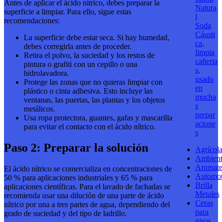
Antes de aplicar el ácido nítrico, debes preparar la
Natura
superficie a limpiar. Para ello, sigue estas
l
recomendaciones:
Soda
Cáusti
La superficie debe estar seca. Si hay humedad,
ca,
debes corregirla antes de proceder.
limpia
Retira el polvo, la suciedad y los restos de
cañeria
pintura o grafiti con un cepillo o una
s,
hidrolavadora.
usado
Protege las zonas que no quieras limpiar con
en
plástico o cinta adhesiva. Esto incluye las
mucha
ventanas, las puertas, las plantas y los objetos
s
metálicos.
prepar
Usa ropa protectora, guantes, gafas y mascarilla
acione
para evitar el contacto con el ácido nítrico.
s
Paso 2: Preparar la solución
Agrícola
Ambient
Aromate
El ácido nítrico se comercializa en concentraciones de
Automot
50 % para aplicaciones industriales y 65 % para
Brilla
aplicaciones científicas. Para el lavado de fachadas se
Metales
recomienda usar una dilución de una parte de ácido
Ceras
nítrico por una a tres partes de agua, dependiendo del
para
grado de suciedad y del tipo de ladrillo.
pisos