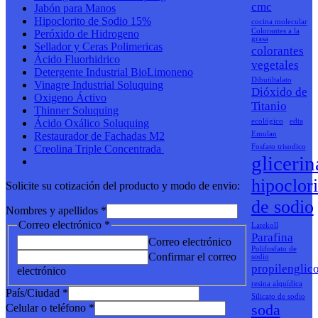
cmc
Jabón para Manos
FACHADAS
Hipoclorito de Sodio 15%
cocina molecular
Colorantes a la
Peróxido de Hidrogeno
grasa
Sellador y Ceras Polimericas
colorantes
Ácido Fluorhidrico
vegetales
Detergente Industrial BioLimoneno
Dibutiltalato
Vinagre Industrial Soluquing
Dióxido de
Oxigeno Áctivo
Titanio
Thinner Soluquing
Ácido Oxálico Soluquing
ecológico
edta
Restaurador de Fachadas M2
Emulan
Creolina Triple Concentrada
Fosfato trisodico
glicerin
hipoclori
Solicite su cotización del producto y modo de envio:
de sodio
Nombres y apellidos
*
Correo electrónico
*
Latekoll
Parafina
Correo electrónico
Polifosfato de
Confirmar el correo
sodio
propilenglico
electrónico
resina alquídica
País/Ciudad
*
Silicato de sodio
soda
Celular o teléfono
*