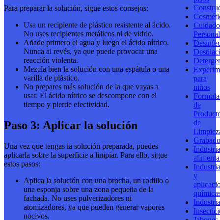
Constru
Para preparar la solución, sigue estos consejos:
Cosméti
Usa un recipiente de plástico resistente al ácido.
Cuidado
No uses recipientes metálicos ni de vidrio.
Personal
Añade primero el agua y luego el ácido nítrico.
Desinfec
Nunca al revés, ya que puede provocar una
Destilac
reacción violenta.
Deterge
Mezcla bien la solución con una espátula o una
Experim
varilla de plástico.
para
No prepares más solución de la que vayas a
niños
usar. El ácido nítrico se descompone con el
Formula
tiempo y pierde efectividad.
de
Product
de
Paso 3: Aplicar la solución
Limpiez
Grabad
Una vez que tengas la solución preparada, puedes
Industri
aplicarla sobre la superficie a limpiar. Para ello, sigue
alimenta
estos pasos:
Industri
y
Aplica la solución con una brocha, un rodillo o
aplicaci
una esponja sobre una zona pequeña de la
química
fachada. No uses pulverizadores ni
Industri
atomizadores, ya que pueden generar vapores
Insectic
nocivos.
Jabones