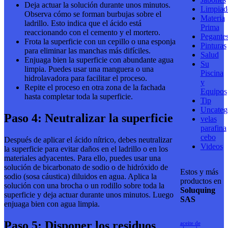
Deja actuar la solución durante unos minutos.
Limpiad
Observa cómo se forman burbujas sobre el
Materia
ladrillo. Esto indica que el ácido está
Prima
reaccionando con el cemento y el mortero.
Pegante
Frota la superficie con un cepillo o una esponja
Pinturas
para eliminar las manchas más difíciles.
Salud
Enjuaga bien la superficie con abundante agua
Su
limpia. Puedes usar una manguera o una
Piscina
hidrolavadora para facilitar el proceso.
y
Repite el proceso en otra zona de la fachada
Equipos
hasta completar toda la superficie.
Tip
Uncateg
Paso 4: Neutralizar la superficie
velas
parafina
cebo
Después de aplicar el ácido nítrico, debes neutralizar
Videos
la superficie para evitar daños en el ladrillo o en los
materiales adyacentes. Para ello, puedes usar una
solución de bicarbonato de sodio o de hidróxido de
Estos y más
sodio (sosa cáustica) diluidos en agua. Aplica la
productos en
solución con una brocha o un rodillo sobre toda la
Soluquing
superficie y deja actuar durante unos minutos. Luego
SAS
enjuaga bien con agua limpia.
Paso 5: Disponer los residuos
aceite de